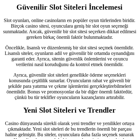
Güvenilir Slot Siteleri İncelemesi
Slot oyunları, online casinoların en popüler oyun türlerinden biridir.
Birçok casino sitesi, oyunculara geniş bir slot oyun seçeneği
sunmaktadır. Ancak, güvenilir bir slot sitesi seçerken dikkat edilmesi
gereken birkaç önemli faktör bulunmaktadır.
Öncelikle, lisanslı ve düzenlenmiş bir slot sitesi seçmek önemlidir.
Lisanslı siteler, oyunların adil ve güvenilir bir ortamda oynandığını
garanti eder. Ayrıca, sitenin güvenlik önlemlerini ve oyuncu
verilerini nasıl koruduğunu da kontrol etmek önemlidir.
Ayrıca, güvenilir slot siteleri genellikle ödeme seçenekleri
konusunda çeşitlilik sunarlar. Oyuncuların rahat ve güvenli bir
şekilde para yatırma ve çekme işlemlerini gerçekleştirebilmeleri
önemlidir. Bonus ve promosyonlar da bir diğer önemli faktördür,
çünkü bu tür teklifler oyuncuların kazançlarını artırabilir.
Yeni Slot Siteleri ve Trendler
Casino dünyasında sürekli olarak yeni trendler ve yenilikler ortaya
çıkmaktadır. Yeni slot siteleri de bu trendlerin önemli bir parçası
haline gelmiştir. Bu siteler, oyunculara daha fazla seçenek sunarak