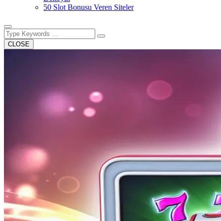
50 Slot Bonusu Veren Siteler
Search
for:
CLOSE