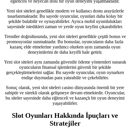
eğlenceli ve heyecan dolu bir oyun deneyimi yaşatmaktadır.
Yeni slot siteleri genellikle modern ve kullanıcı dostu arayüzlerle
tasarlanmaktadır. Bu sayede oyuncular, oyunları daha kolay bir
şekilde bulabilir ve oynayabilirler. Ayrıca mobil uyumlulukları
sayesinde istedikleri zaman ve yerde oyun keyfini çıkarabilirler.
Trendler doğrultusunda, yeni slot siteleri genellikle çeşitli bonus ve
promosyonlar sunmaktadır. Bu bonuslar, oyuncuların daha fazla
kazanç elde etmelerine yardımcı olurken aynı zamanda oyun
deneyimlerini de daha keyifli hale getirir.
Yeni slot siteleri aynı zamanda güvenilir ödeme yöntemleri sunarak
oyuncuların finansal işlemlerini güvenli bir şekilde
gerçekleştirmelerini sağlar. Bu sayede oyuncular, oyun oynarken
endişe duymadan para yatırabilir ve çekebilirler.
Sonuç olarak, yeni slot siteleri casino dünyasında önemli bir yere
sahiptir ve sürekli olarak gelişmeye devam etmektedir. Oyuncular,
bu siteler sayesinde daha eğlenceli ve kazançlı bir oyun deneyimi
yaşayabilirler.
Slot Oyunları Hakkında İpuçları ve
Stratejiler