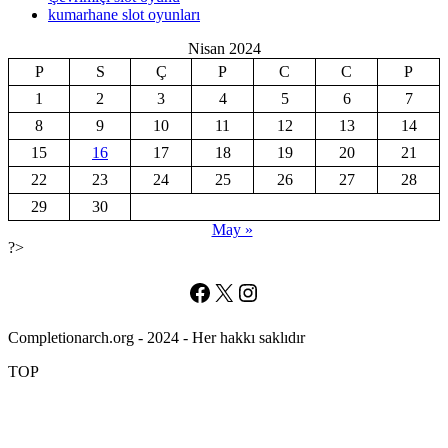
kumarhane slot oyunları
Nisan 2024
P
S
Ç
P
C
C
P
1
2
3
4
5
6
7
8
9
10
11
12
13
14
15
16
17
18
19
20
21
22
23
24
25
26
27
28
29
30
May »
?>
Facebook
X
Instagram
Completionarch.org - 2024 - Her hakkı saklıdır
TOP