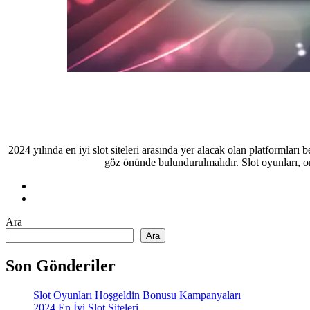
2024 yılında en iyi slot siteleri arasında yer alacak olan platformları b
göz önünde bulundurulmalıdır. Slot oyunları, on
Ara
Ara
Son Gönderiler
Slot Oyunları Hoşgeldin Bonusu Kampanyaları
2024 En İyi Slot Siteleri