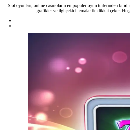
Slot oyunları, online casinoların en popüler oyun türlerinden birid
grafikler ve ilgi çekici temalar ile dikkat çeker. 