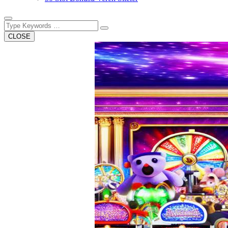
Search
for:
CLOSE