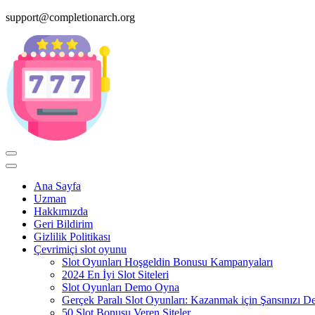
Skip
support@completionarch.org
to
content
Ana Sayfa
Uzman
Hakkımızda
Geri Bildirim
Gizlilik Politikası
Çevrimiçi slot oyunu
Slot Oyunları Hoşgeldin Bonusu Kampanyaları
2024 En İyi Slot Siteleri
Slot Oyunları Demo Oyna
Gerçek Paralı Slot Oyunları: Kazanmak için Şansınızı D
50 Slot Bonusu Veren Siteler